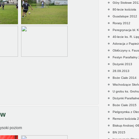
Góry Stołowe 201
80-lecie kościoła
Guadalupe 2012
Roraty 2012
Peregrynacja bł. K
40-lecie ks. R. Li
Adoracja z Papie
Obłóczyny s. Faus
Festyn Parafialny
Dożynki 2013
28.09.2013
Boże Ciało 2014
Wschodzące Słoń
U grobu ks. Grohs
Dożynki Parafialn
Boże Ciało 2015
Pielgrzymka z Ol
ów
Remont kościoła 
Biskup Andrzej -0
wysoki poziom
BN 2015