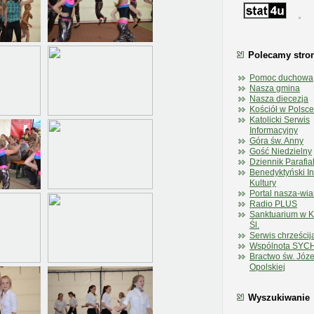
Polecamy stro
Pomoc duchowa
Nasza gmina
Nasza diecezja
Kościół w Polsce
Katolicki Serwis
Informacyjny
Góra św. Anny
Gość Niedzielny
Dziennik Parafia
Benedyktyński In
Kultury
Portal nasza-wia
Radio PLUS
Sanktuarium w 
Śl.
Serwis chrześcij
Wspólnota SYC
Bractwo św. Józe
Opolskiej
Wyszukiwanie