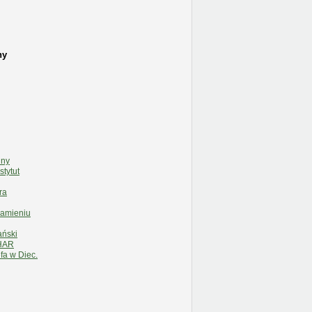
ny
lny
stytut
ra
Kamieniu
ański
HAR
fa w Diec.