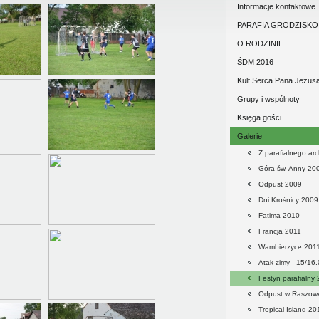
duszpasterstwie parafi
Informacje kontaktowe
PARAFIA GRODZISKO
O RODZINIE
ŚDM 2016
Kult Serca Pana Jezus
Grupy i wspólnoty
Księga gości
Galerie
Z parafialnego ar
Góra św. Anny 20
Odpust 2009
Dni Krośnicy 2009
Fatima 2010
Francja 2011
Wambierzyce 201
Atak zimy - 15/16
Festyn parafialny
Odpust w Raszow
Tropical Island 20