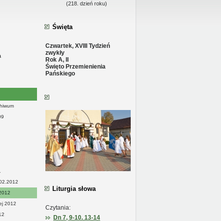
(218. dzień roku)
alnym
Święta
Czwartek, XVIII Tydzień
zwykły
a
Rok A, II
Święto Przemienienia
Pańskiego
chiwum
09
1
.02.2012
Liturgia słowa
 2012
ej 2012
Czytania:
12
Dn 7, 9-10. 13-14