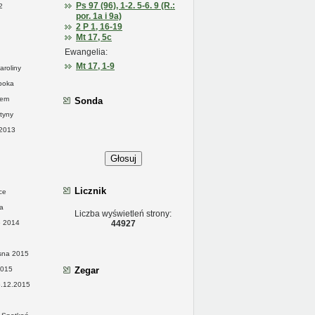
Ps 97 (96), 1-2. 5-6. 9 (R.:
2
por. 1a i 9a)
2 P 1, 16-19
Mt 17, 5c
Ewangelia:
Mt 17, 1-9
aroliny
ppoka
żem
Sonda
tyny
 2013
Głosuj
Licznik
ce
a
Liczba wyświetleń strony:
e 2014
44927
esna 2015
2015
Zegar
6.12.2015