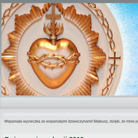
Wspaniała wycieczka ze wspaniałymi dziewczynami! Mateusz, dzięki, że mnie pil